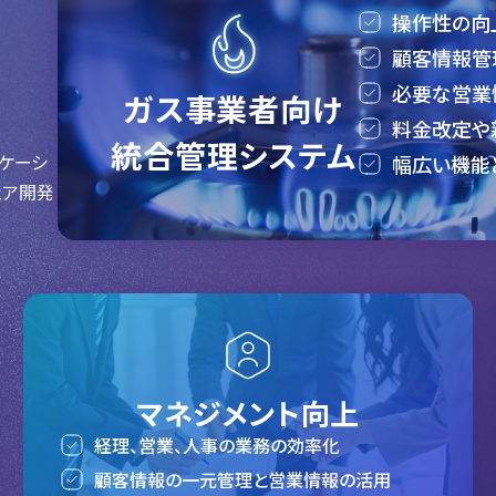
操作性の向
顧客情報管
必要な営業
ガス事業者向け
料金改定や
統合管理システム
ケーシ
幅広い機能
ェア開発
マネジメント向上
経理、営業、人事の業務の効率化
顧客情報の一元管理と営業情報の活用