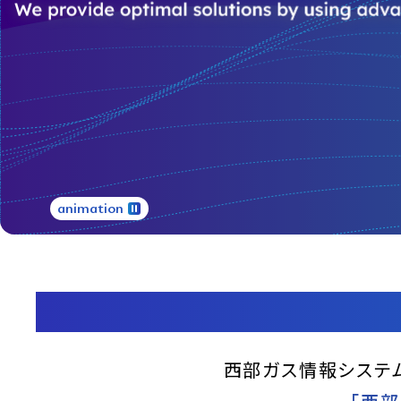
animation
ICTを駆
西部ガス情報システ