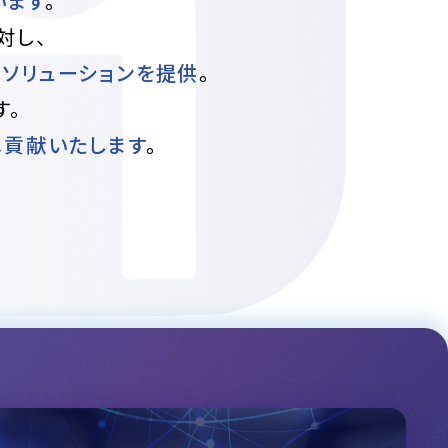
います
。
対し、
ソリューションを提供
。
す。
へ貢献いたします
。