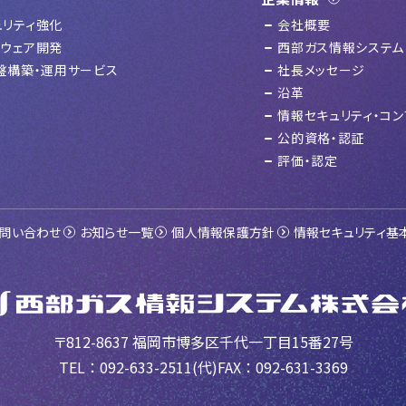
ュリティ強化
会社概要
トウェア開発
西部ガス情報システム
基盤構築・運用サービス
社長メッセージ
沿革
情報セキュリティ・コン
公的資格・認証
評価・認定
問い合わせ
お知らせ一覧
個人情報保護方針
情報セキュリティ基
〒812-8637
福岡市博多区千代一丁目15番27号
TEL ：
092-633-2511
(代)
FAX ： 092-631-3369