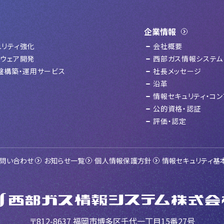
企業情報
ュリティ強化
会社概要
トウェア開発
西部ガス情報システム
基盤構築・運用サービス
社長メッセージ
沿革
情報セキュリティ・コン
公的資格・認証
評価・認定
問い合わせ
お知らせ一覧
個人情報保護方針
情報セキュリティ基
〒812-8637
福岡市博多区千代一丁目15番27号